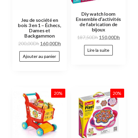
Diy watch loom
Ensemble d’activités
Jeu de société en
de fabrication de
bois 3 en 1 – Échecs,
bijoux
Dames et
Backgammon
187,50
Dh
150,00
Dh
200,00
Dh
160,00
Dh
Lire la suite
Ajouter au panier
20%
20%