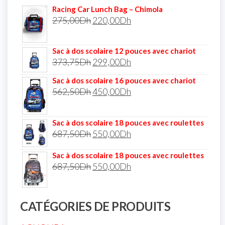
Racing Car Lunch Bag – Chimola
275,00
Dh
220,00
Dh
Sac à dos scolaire 12 pouces avec chariot
373,75
Dh
299,00
Dh
Sac à dos scolaire 16 pouces avec chariot
562,50
Dh
450,00
Dh
Sac à dos scolaire 18 pouces avec roulettes
687,50
Dh
550,00
Dh
Sac à dos scolaire 18 pouces avec roulettes
687,50
Dh
550,00
Dh
CATÉGORIES DE PRODUITS