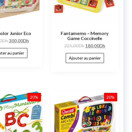
olor Junior Eco
Fantamemo – Memory
Game Coccinelle
0
Dh
300,00
Dh
225,00
Dh
180,00
Dh
ter au panier
Ajouter au panier
20%
20%