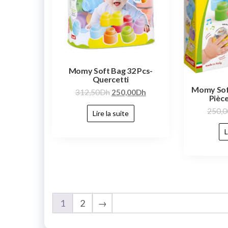
Momy Soft Bag 32 Pcs-
Quercetti
Momy Sof
312,50
Dh
250,00
Dh
Pièce
250,0
Lire la suite
L
1
2
→