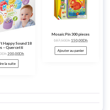
Mosaic Pin 300 pieces
187,50
Dh
150,00
Dh
t Happy Sound 18
s – Quercetti
Ajouter au panier
0
Dh
200,00
Dh
ire la suite