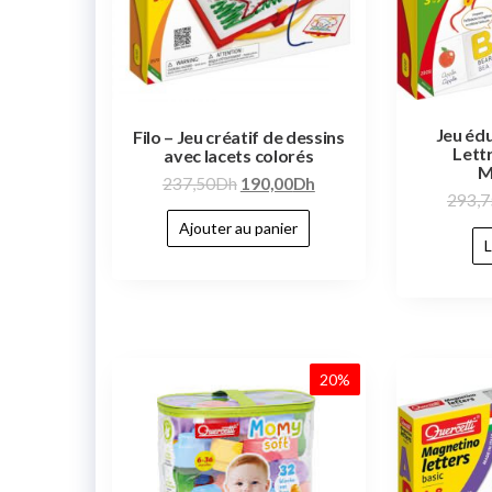
Jeu édu
Filo – Jeu créatif de dessins
Lettr
avec lacets colorés
M
237,50
Dh
190,00
Dh
293,7
Ajouter au panier
L
20%