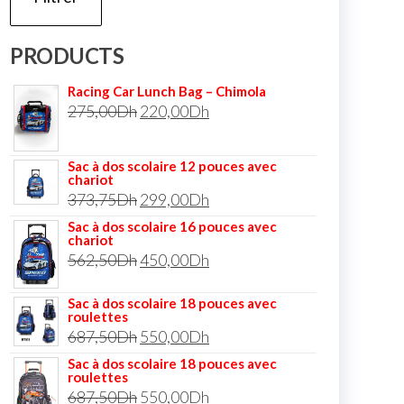
PRODUCTS
Racing Car Lunch Bag – Chimola
275,00
Dh
220,00
Dh
Sac à dos scolaire 12 pouces avec
chariot
373,75
Dh
299,00
Dh
Sac à dos scolaire 16 pouces avec
chariot
562,50
Dh
450,00
Dh
Sac à dos scolaire 18 pouces avec
roulettes
687,50
Dh
550,00
Dh
Sac à dos scolaire 18 pouces avec
roulettes
687,50
Dh
550,00
Dh