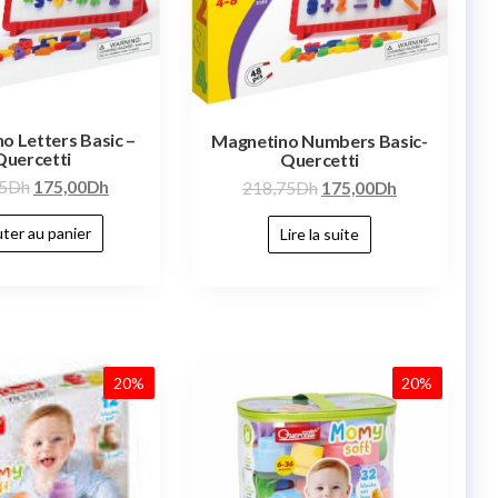
o Letters Basic –
Magnetino Numbers Basic-
Quercetti
Quercetti
5
Dh
175,00
Dh
218,75
Dh
175,00
Dh
ter au panier
Lire la suite
20%
20%