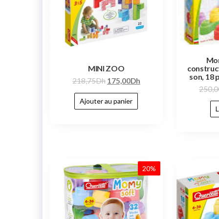
Mom
construc
MINI ZOO
son, 18 
218,75
Dh
175,00
Dh
250,0
Ajouter au panier
L
20%