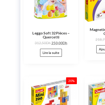
Magnetin
Leggo Soft 32 Pièces –
Quercetti
218,7
312,50
Dh
250,00
Dh
Ajou
Lire la suite
20%