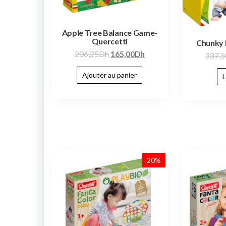
Apple Tree Balance Game-
Quercetti
Chunky 
206,25
Dh
165,00
Dh
337,5
Ajouter au panier
L
20%