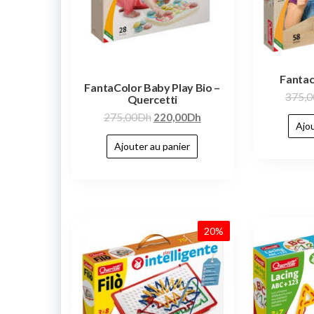
Fantac
FantaColor Baby Play Bio –
375,0
Quercetti
275,00
Dh
220,00
Dh
Ajou
Ajouter au panier
20%