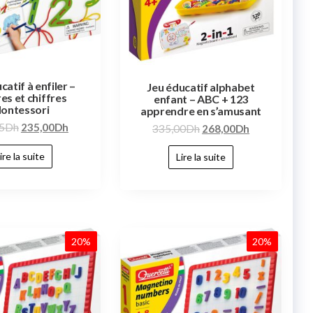
catif à enfiler –
Jeu éducatif alphabet
es et chiffres
enfant – ABC + 123
ontessori
apprendre en s’amusant
5
Dh
235,00
Dh
335,00
Dh
268,00
Dh
ire la suite
Lire la suite
20%
20%