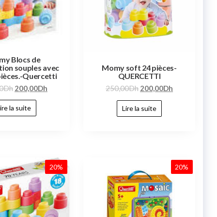
y Blocs de
tion souples avec
Momy soft 24 pièces-
pièces.-Quercetti
QUERCETTI
0
Dh
200,00
Dh
250,00
Dh
200,00
Dh
ire la suite
Lire la suite
20%
20%