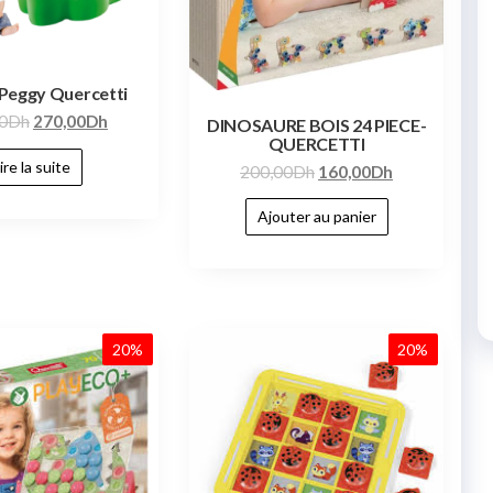
Peggy Quercetti
0
Dh
270,00
Dh
DINOSAURE BOIS 24 PIECE-
QUERCETTI
ire la suite
200,00
Dh
160,00
Dh
Ajouter au panier
20%
20%