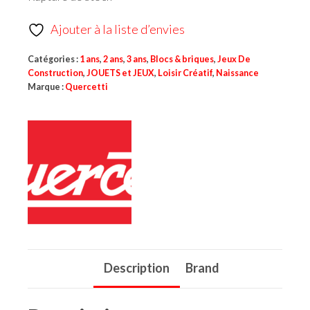
Ajouter à la liste d’envies
Catégories :
1 ans
,
2 ans
,
3 ans
,
Blocs & briques
,
Jeux De
Construction
,
JOUETS et JEUX
,
Loisir Créatif
,
Naissance
Marque :
Quercetti
Description
Brand