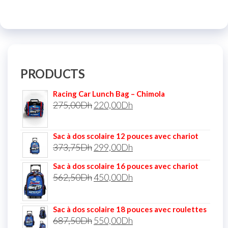
PRODUCTS
Racing Car Lunch Bag – Chimola
275,00
Dh
220,00
Dh
Sac à dos scolaire 12 pouces avec chariot
373,75
Dh
299,00
Dh
Sac à dos scolaire 16 pouces avec chariot
562,50
Dh
450,00
Dh
Sac à dos scolaire 18 pouces avec roulettes
687,50
Dh
550,00
Dh