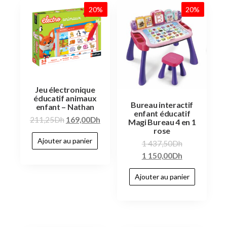
20%
20%
Jeu électronique
éducatif animaux
Bureau interactif
enfant – Nathan
enfant éducatif
211,25
Dh
169,00
Dh
Magi Bureau 4 en 1
rose
Ajouter au panier
1 437,50
Dh
1 150,00
Dh
Ajouter au panier