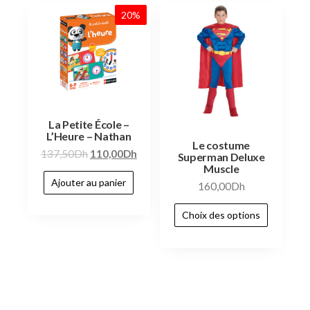
20%
La Petite École –
L’Heure – Nathan
Le costume
137,50
Dh
110,00
Dh
Superman Deluxe
Muscle
Ajouter au panier
160,00
Dh
Choix des options