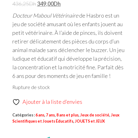
436,25
Dh
349,00
Dh
Docteur Maboul Vétérinaire
de Hasbro est un
jeu de société amusant où les enfants jouent au
petit vétérinaire. À l’aide de pinces, ils doivent
retirer délicatement des pièces du corps d’un
animal malade sans déclencher le buzzer. Un jeu
ludique et éducatif qui développe la précision,
la concentration et la motricité fine. Parfait dès
6 ans pour des moments de jeu en famille !
Rupture de stock
Ajouter à la liste d’envies
Catégories :
6 ans
,
7 ans
,
8 ans et plus
,
Jeux de société
,
Jeux
Scientifiques et Jouets Éducatifs
,
JOUETS et JEUX