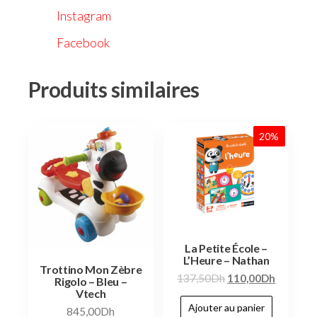
Instagram
Facebook
Produits similaires
20%
La Petite École –
L’Heure – Nathan
Trottino Mon Zèbre
137,50
Dh
110,00
Dh
Rigolo – Bleu –
Vtech
Ajouter au panier
845,00
Dh