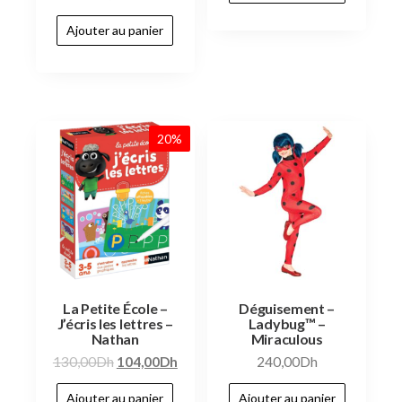
Ajouter au panier
20%
La Petite École –
Déguisement –
J’écris les lettres –
Ladybug™ –
Nathan
Miraculous
130,00
Dh
104,00
Dh
240,00
Dh
Ajouter au panier
Ajouter au panier