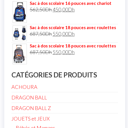
Sac à dos scolaire 16 pouces avec chariot
562,50
Dh
450,00
Dh
Sac à dos scolaire 18 pouces avec roulettes
687,50
Dh
550,00
Dh
Sac à dos scolaire 18 pouces avec roulettes
687,50
Dh
550,00
Dh
CATÉGORIES DE PRODUITS
ACHOURA
DRAGON BALL
DRAGON BALL Z
JOUETS et JEUX
Bébés et Mamans