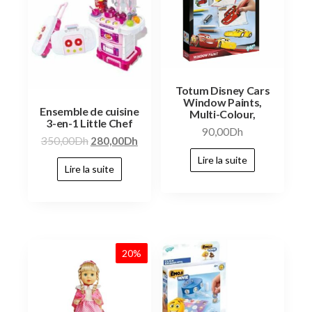
Totum Disney Cars
Window Paints,
Ensemble de cuisine
Multi-Colour,
3-en-1 Little Chef
90,00
Dh
350,00
Dh
280,00
Dh
Lire la suite
Lire la suite
20%