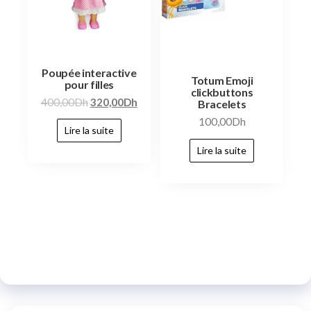
Poupée interactive
Totum Emoji
pour filles
clickbuttons
400,00
Dh
320,00
Dh
Bracelets
100,00
Dh
Lire la suite
Lire la suite