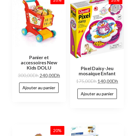
Panier et
accessoires New
Kids DOLU
Pixel Daisy-Jeu
mosaique Enfant
300,00
Dh
240,00
Dh
175,00
Dh
140,00
Dh
Ajouter au panier
Ajouter au panier
20%