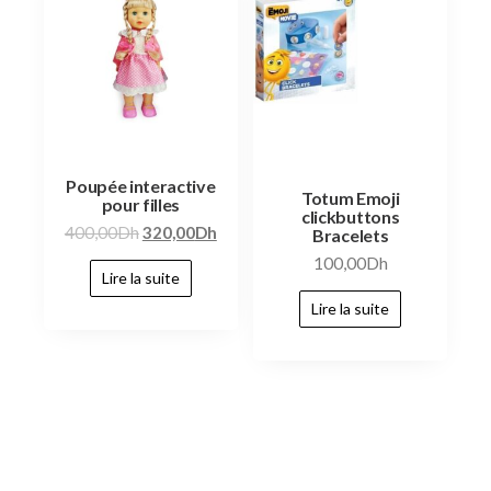
Poupée interactive
Totum Emoji
pour filles
clickbuttons
400,00
Dh
320,00
Dh
Bracelets
100,00
Dh
Lire la suite
Lire la suite