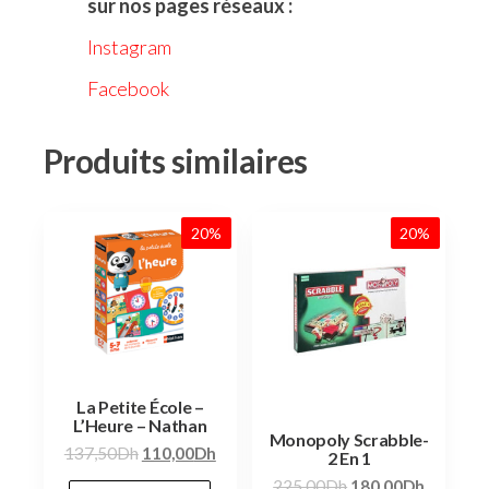
sur nos pages réseaux :
Instagram
Facebook
Produits similaires
20%
20%
La Petite École –
L’Heure – Nathan
Monopoly Scrabble-
137,50
Dh
110,00
Dh
2 En 1
225,00
Dh
180,00
Dh