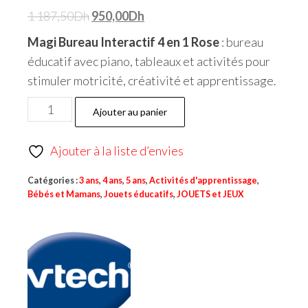
1 187,50
Dh
950,00
Dh
Magi Bureau Interactif 4 en 1 Rose
: bureau
éducatif avec piano, tableaux et activités pour
stimuler motricité, créativité et apprentissage.
Ajouter au panier
Ajouter à la liste d’envies
Catégories :
3 ans
,
4 ans
,
5 ans
,
Activités d'apprentissage
,
Bébés et Mamans
,
Jouets éducatifs
,
JOUETS et JEUX