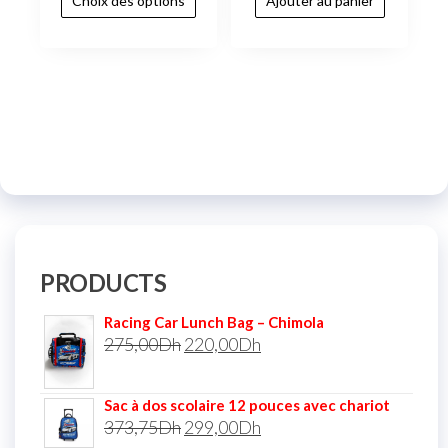
Choix des options
Ajouter au panier
PRODUCTS
Racing Car Lunch Bag – Chimola
275,00
Dh
220,00
Dh
Sac à dos scolaire 12 pouces avec chariot
373,75
Dh
299,00
Dh