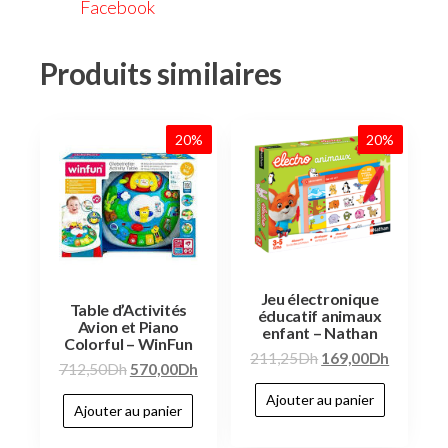
Facebook
Produits similaires
20%
20%
Jeu électronique
Table d’Activités
éducatif animaux
Avion et Piano
enfant – Nathan
Colorful – WinFun
211,25
Dh
169,00
Dh
712,50
Dh
570,00
Dh
Ajouter au panier
Ajouter au panier