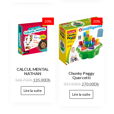
20%
20%
CALCUL MENTAL
Chunky Peggy
NATHAN
Quercetti
168,75
Dh
135,00
Dh
337,50
Dh
270,00
Dh
Lire la suite
Lire la suite