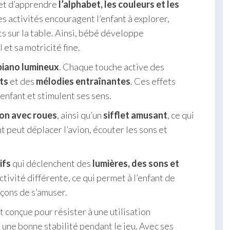
met d’apprendre
l’alphabet, les couleurs et les
s activités encouragent l’enfant à explorer,
s sur la table. Ainsi, bébé développe
et sa motricité fine.
 piano lumineux
. Chaque touche active des
ts
et des
mélodies entraînantes
. Ces effets
’enfant et stimulent ses sens.
ion avec roues
, ainsi qu’un
sifflet amusant
, ce qui
nt peut déplacer l’avion, écouter les sons et
ifs
qui déclenchent des
lumières, des sons et
tivité différente, ce qui permet à l’enfant de
açons de s’amuser.
st conçue pour résister à une utilisation
 une bonne stabilité pendant le jeu. Avec ses