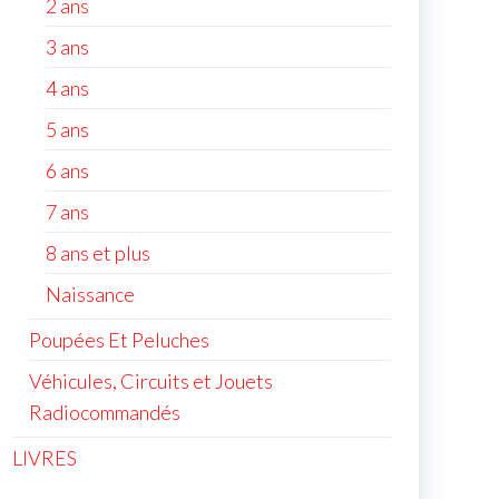
2 ans
3 ans
4 ans
5 ans
6 ans
7 ans
8 ans et plus
Naissance
Poupées Et Peluches
Véhicules, Circuits et Jouets
Radiocommandés
LIVRES