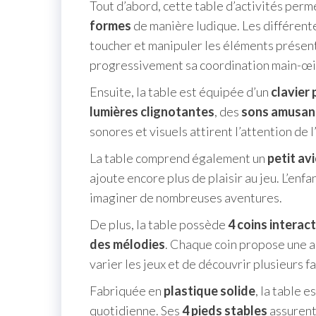
Tout d’abord, cette table d’activités per
formes
de manière ludique. Les différente
toucher et manipuler les éléments présent
progressivement sa coordination main-œil 
Ensuite, la table est équipée d’un
clavier
lumières clignotantes
, des
sons amusan
sonores et visuels attirent l’attention de l
La table comprend également un
petit av
ajoute encore plus de plaisir au jeu. L’enfa
imaginer de nombreuses aventures.
De plus, la table possède
4 coins interact
des mélodies
. Chaque coin propose une ac
varier les jeux et de découvrir plusieurs f
Fabriquée en
plastique solide
, la table e
quotidienne. Ses
4 pieds stables
assurent