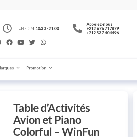
jouet.ma
c
ts et
Appelez-nous
 jouets
 pour
LUN - DIM:
10:30 - 21:00
+212 676 717879
ons
+212 537 404496
ulture
Rabat
ne ou en
ra
in
aison
aroc
arques
Promotion
Table d’Activités
Avion et Piano
Colorful – WinFun