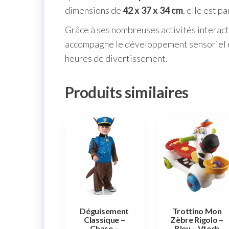
dimensions de
42 x 37 x 34 cm
, elle est p
Grâce à ses nombreuses activités interact
accompagne le développement sensoriel et 
heures de divertissement.
Produits similaires
Déguisement
Trottino Mon
Classique –
Zèbre Rigolo –
Chase –
Bleu – Vtech