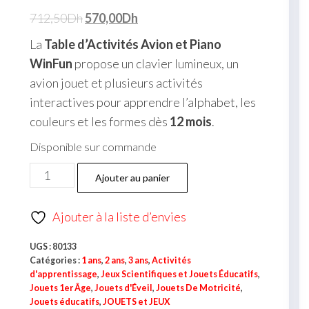
712,50
Dh
570,00
Dh
La
Table d’Activités Avion et Piano
WinFun
propose un clavier lumineux, un
avion jouet et plusieurs activités
interactives pour apprendre l’alphabet, les
couleurs et les formes dès
12 mois
.
Disponible sur commande
Ajouter au panier
Ajouter à la liste d’envies
UGS :
80133
Catégories :
1 ans
,
2 ans
,
3 ans
,
Activités
d'apprentissage
,
Jeux Scientifiques et Jouets Éducatifs
,
Jouets 1er Âge
,
Jouets d'Éveil
,
Jouets De Motricité
,
Jouets éducatifs
,
JOUETS et JEUX