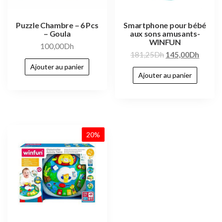
Puzzle Chambre – 6 Pcs
Smartphone pour bébé
– Goula
aux sons amusants-
WINFUN
100,00
Dh
181,25
Dh
145,00
Dh
Ajouter au panier
Ajouter au panier
20%