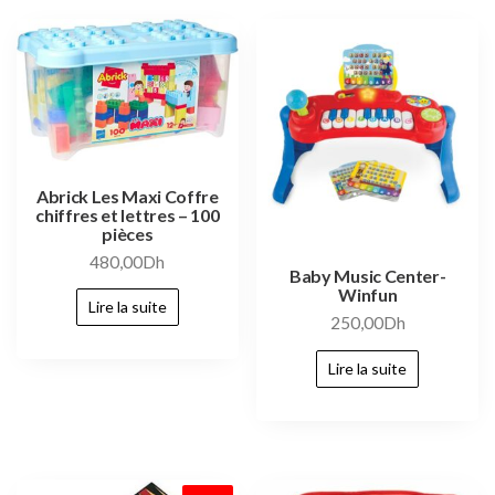
Abrick Les Maxi Coffre
chiffres et lettres – 100
pièces
480,00
Dh
Baby Music Center-
Winfun
Lire la suite
250,00
Dh
Lire la suite