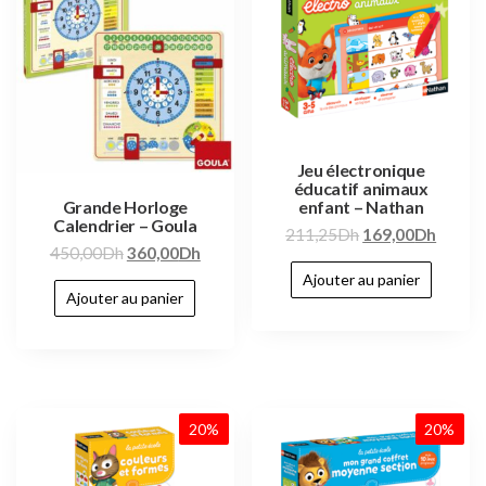
Jeu électronique
éducatif animaux
enfant – Nathan
Grande Horloge
Calendrier – Goula
211,25
Dh
169,00
Dh
450,00
Dh
360,00
Dh
Ajouter au panier
Ajouter au panier
20%
20%