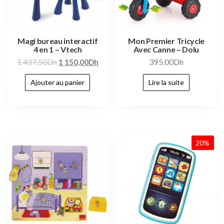
Magi bureau interactif
Mon Premier Tricycle
4 en 1 – Vtech
Avec Canne – Dolu
1 437,50
Dh
1 150,00
Dh
395,00
Dh
Ajouter au panier
Lire la suite
20%