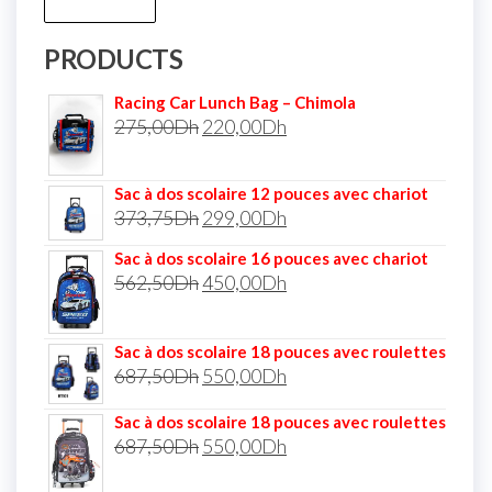
PRODUCTS
Racing Car Lunch Bag – Chimola
275,00
Dh
220,00
Dh
Sac à dos scolaire 12 pouces avec chariot
373,75
Dh
299,00
Dh
Sac à dos scolaire 16 pouces avec chariot
562,50
Dh
450,00
Dh
Sac à dos scolaire 18 pouces avec roulettes
687,50
Dh
550,00
Dh
Sac à dos scolaire 18 pouces avec roulettes
687,50
Dh
550,00
Dh