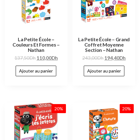
La Petite École –
La Petite École – Grand
Couleurs Et Formes –
Coffret Moyenne
Nathan
Section – Nathan
137,50
Dh
110,00
Dh
243,00
Dh
194,40
Dh
Ajouter au panier
Ajouter au panier
20%
20%