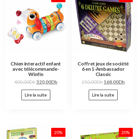
Chien interactif enfant
Coffret jeux de société
avec télécommande-
6 en 1-Ambassador
Winfin
Classic
400,00
Dh
320,00
Dh
210,00
Dh
168,00
Dh
Lire la suite
Lire la suite
20%
20%