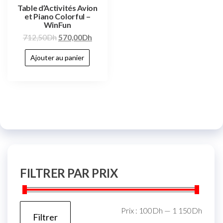
Table d’Activités Avion
et Piano Colorful –
WinFun
712,50
Dh
570,00
Dh
Ajouter au panier
FILTRER PAR PRIX
Prix :
100Dh
—
1 150Dh
Filtrer