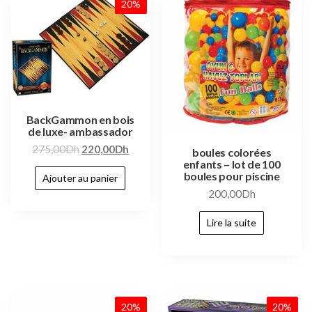
20%
BackGammon en bois
de luxe- ambassador
275,00
Dh
220,00
Dh
boules colorées
enfants – lot de 100
boules pour piscine
Ajouter au panier
200,00
Dh
Lire la suite
20%
20%