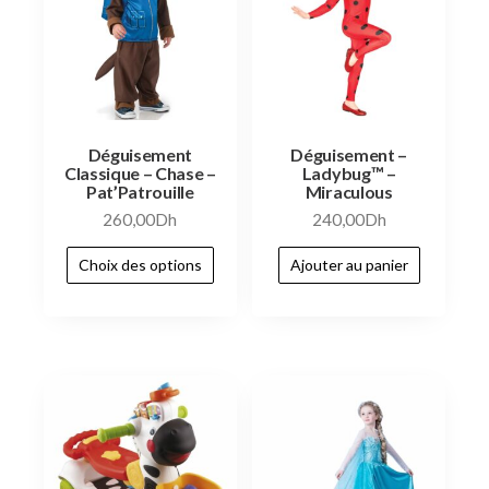
Déguisement
Déguisement –
Classique – Chase –
Ladybug™ –
Pat’Patrouille
Miraculous
260,00
Dh
240,00
Dh
Choix des options
Ajouter au panier