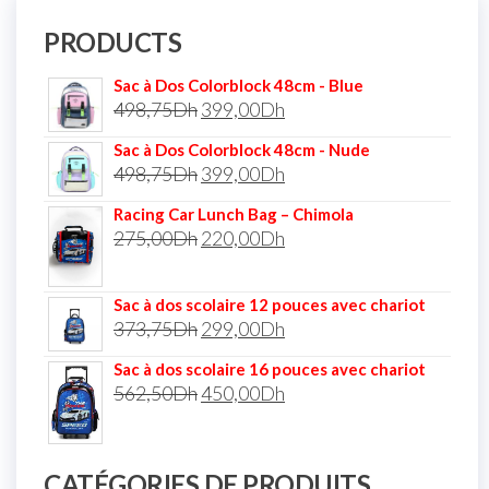
PRODUCTS
Sac à Dos Colorblock 48cm - Blue
498,75
Dh
399,00
Dh
Sac à Dos Colorblock 48cm - Nude
498,75
Dh
399,00
Dh
Racing Car Lunch Bag – Chimola
275,00
Dh
220,00
Dh
Sac à dos scolaire 12 pouces avec chariot
373,75
Dh
299,00
Dh
Sac à dos scolaire 16 pouces avec chariot
562,50
Dh
450,00
Dh
CATÉGORIES DE PRODUITS