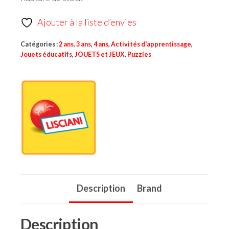
Ajouter à la liste d’envies
Catégories :
2 ans
,
3 ans
,
4 ans
,
Activités d'apprentissage
,
Jouets éducatifs
,
JOUETS et JEUX
,
Puzzles
Description
Brand
Description