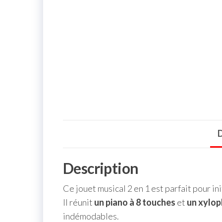
D
Description
Ce jouet musical 2 en 1 est parfait pour ini
Il réunit
un piano à 8 touches
et
un
xylop
indémodables.