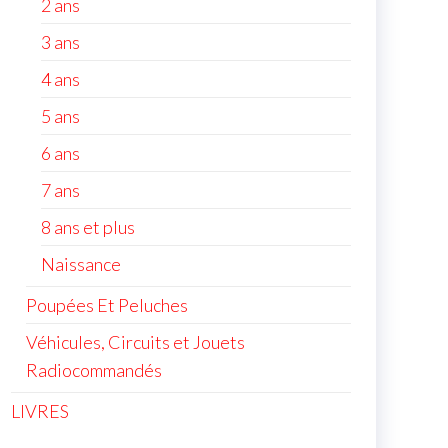
2 ans
3 ans
4 ans
5 ans
6 ans
7 ans
8 ans et plus
Naissance
Poupées Et Peluches
Véhicules, Circuits et Jouets
Radiocommandés
LIVRES