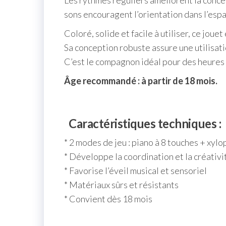
Les rythmes réguliers améliorent la conc
sons encouragent l’orientation dans l’esp
Coloré, solide et facile à utiliser, ce jou
Sa conception robuste assure une utilisati
C’est le compagnon idéal pour des heures d
Âge recommandé : à partir de 18 mois.
Caractéristiques techniques :
* 2 modes de jeu : piano à 8 touches + xyl
* Développe la coordination et la créativi
* Favorise l’éveil musical et sensoriel
* Matériaux sûrs et résistants
* Convient dès 18 mois