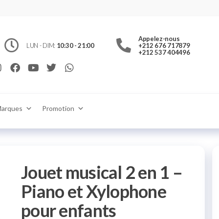
jouet.ma
c
ts et
Appelez-nous
 jouets
 pour
LUN - DIM:
10:30 - 21:00
+212 676 717879
ons
+212 537 404496
ulture
Rabat
ne ou en
ra
in
aison
aroc
arques
Promotion
Jouet musical 2 en 1 –
Piano et Xylophone
pour enfants