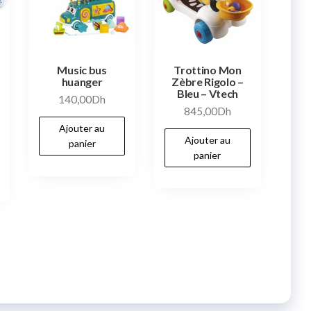
Music bus
Trottino Mon
huanger
Zèbre Rigolo –
Bleu – Vtech
140,00
Dh
845,00
Dh
Ajouter au
Ajouter au
panier
panier