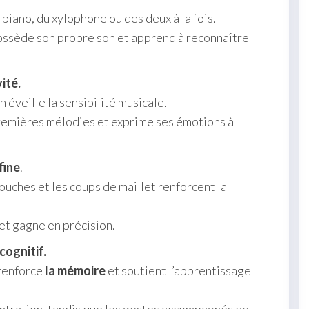
 piano, du xylophone ou des deux à la fois.
possède son propre son et apprend à reconnaître
ité.
 éveille la sensibilité musicale.
remières mélodies et exprime ses émotions à
fine
.
touches et les coups de maillet renforcent la
et gagne en précision.
ognitif.
 renforce
la mémoire
et soutient l’apprentissage