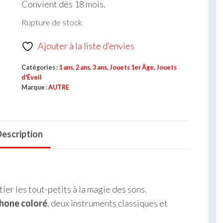
Convient dès 18 mois.
Rupture de stock
Ajouter à la liste d’envies
Catégories :
1 ans
,
2 ans
,
3 ans
,
Jouets 1er Âge
,
Jouets
d'Éveil
Marque :
AUTRE
escription
tier les tout-petits à la magie des sons.
hone coloré
, deux instruments classiques et