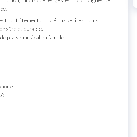
entration, tandis que les gestes accompagnés de
ace.
et est parfaitement adapté aux petites mains.
on sûre et durable.
e plaisir musical en famille.
ophone
té