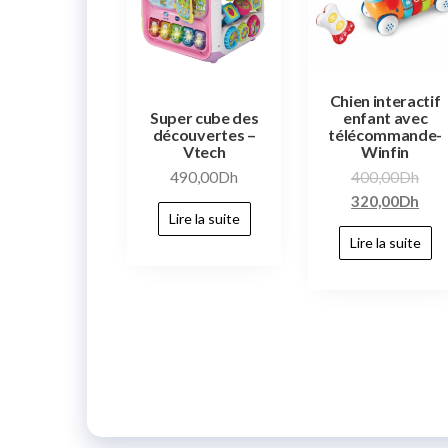
Chien interactif
Super cube des
enfant avec
découvertes –
télécommande-
Vtech
Winfin
490,00
Dh
400,00
Dh
320,00
Dh
Lire la suite
Lire la suite