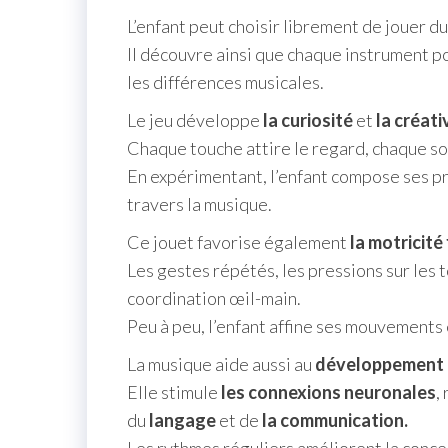
L’enfant peut choisir librement de jouer du
Il découvre ainsi que chaque instrument 
les différences musicales.
Le jeu développe
la curiosité
et
la créativ
Chaque touche attire le regard, chaque son
En expérimentant, l’enfant compose ses p
travers la musique.
Ce jouet favorise également
la motricité 
Les gestes répétés, les pressions sur les 
coordination œil-main.
Peu à peu, l’enfant affine ses mouvements 
La musique aide aussi au
développement c
Elle stimule
les connexions neuronales
,
du
langage
et de
la communication.