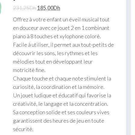
231,25
Dh
185,00
Dh
Offrez à votre enfant un éveil musical tout
en douceur avec ce jouet 2 en 1 combinant
piano à 8 touches et xylophone coloré.
Facile à utiliser, il permet aux tout-petits de
découvrir les sons, les rythmes et les
mélodies tout en développant leur
motricité fine.
Chaque touche et chaque note stimulent la
curiosité, la coordination et la mémoire.
Un jouet ludique et éducatif qui favorise la
créativité, le langage et la concentration.
Sa conception solide et ses couleurs vives
garantissent des heures de jeu en toute
sécurité.